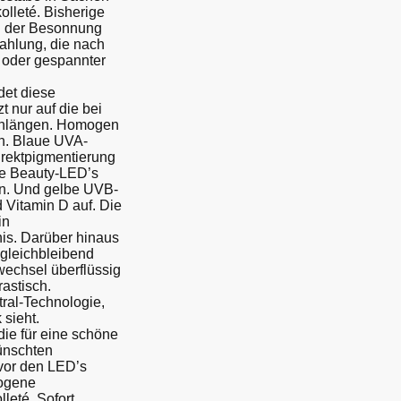
lleté. Bisherige
d der Besonnung
rahlung, die nach
r oder gespannter
et diese
t nur auf die bei
nlängen. Homogen
en. Blaue UVA-
irektpigmentierung
ote Beauty-LED’s
en. Und gelbe UVB-
Vitamin D auf. Die
in
is. Darüber hinaus
gleichbleibend
chsel überflüssig
astisch.
ral-Technologie,
 sieht.
e für eine schöne
̈nschten
 vor den LED’s
mogene
eté. Sofort