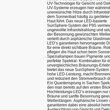
UV-Technologie für Gesicht und Deko
UV-Systeme erzeugen hier währen
unerwünschte Hitze durch Infrarotst
dem Sonnenbad häufig zu gerötete
Haut führt. Das neue LED-basierte
SunSphere-System der P9S vermeid
ungewollte Infrarotstrahlung und setz
der Besonnung gewünschten Welle
verteilt durch asphärische Glaslins
LED’s garantieren hervorragende D
für eine direkt sichtbare Bräune. R
pflegen die Haut schon beim Sonn
Speziallampen bauen Pigmente und 
perfekte Spektral- Kombination für e
unvergleichliches Bräunungs-Erlebn
bietet das neue SunSphere-System 
hohe LED-Leistung, macht Brennerwe
und reduziert den Stromverbrauch dr
Ein Quantensprung in Sachen Spekt
den man bereits auf den ersten Blick
Hochleistungs-LED’s erzeugen nur di
Bräune und sanfte Besonnung gewu
Wellenlängen. Asphärische Linsen
garantieren dabei eine absolut ho
Ausleuchtung von Gesicht und Dekoll