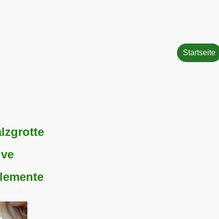
Startseite
lzgrotte
ive
lemente